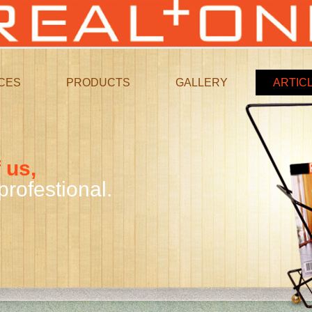
CES
PRODUCTS
GALLERY
ARTIC
 us,
profestional.